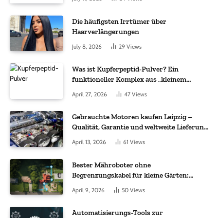
Die häufigsten Irrtümer über
Haarverlängerungen
July 8, 2026
29
Views
Was ist Kupferpeptid-Pulver? Ein
funktioneller Komplex aus „kleinem
Molekül + Metall“
April 27, 2026
47
Views
Gebrauchte Motoren kaufen Leipzig –
Qualität, Garantie und weltweite Lieferung
im Fokus
April 13, 2026
61
Views
Bester Mähroboter ohne
Begrenzungskabel für kleine Gärten:
Worauf es bei 200 bis 500 m² wirklich
April 9, 2026
50
Views
ankommt
Automatisierungs-Tools zur