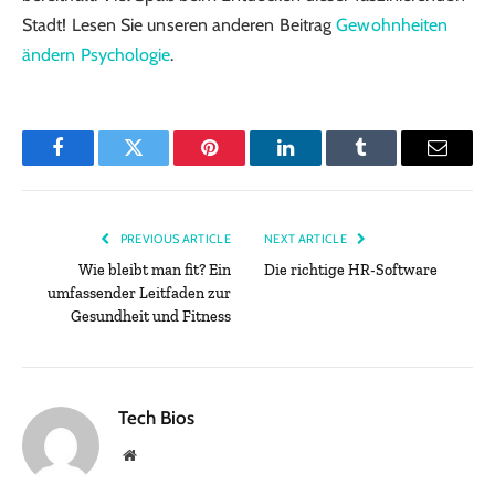
Stadt! Lesen Sie unseren anderen Beitrag
Gewohnheiten
ändern Psychologie
.
Facebook
Twitter
Pinterest
LinkedIn
Tumblr
Email
PREVIOUS ARTICLE
NEXT ARTICLE
Wie bleibt man fit? Ein
Die richtige HR-Software
umfassender Leitfaden zur
Gesundheit und Fitness
Tech Bios
Website