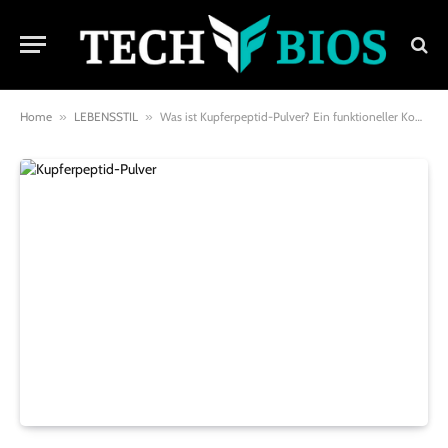
Home
»
LEBENSSTIL
»
Was ist Kupferpeptid-Pulver? Ein funktioneller Komplex aus „kleinem Molekül + Metall“