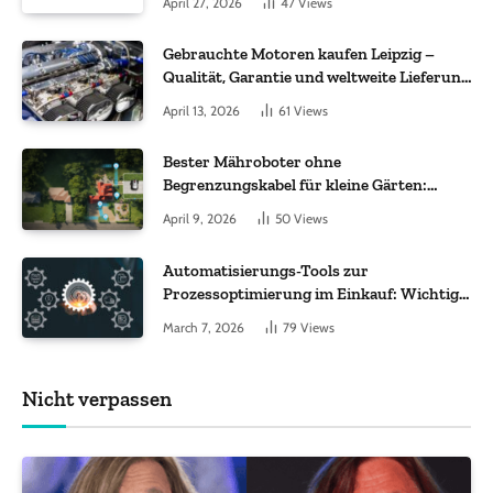
April 27, 2026
47
Views
Gebrauchte Motoren kaufen Leipzig –
Qualität, Garantie und weltweite Lieferung
im Fokus
April 13, 2026
61
Views
Bester Mähroboter ohne
Begrenzungskabel für kleine Gärten:
Worauf es bei 200 bis 500 m² wirklich
April 9, 2026
50
Views
ankommt
Automatisierungs-Tools zur
Prozessoptimierung im Einkauf: Wichtige
Funktionen, auf die Sie achten sollten
March 7, 2026
79
Views
Nicht verpassen