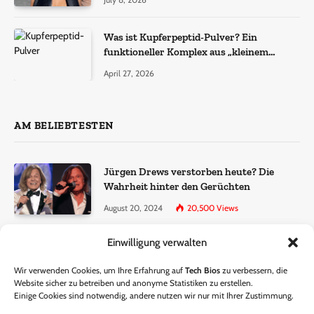
Was ist Kupferpeptid-Pulver? Ein
funktioneller Komplex aus „kleinem
Molekül + Metall“
April 27, 2026
AM BELIEBTESTEN
Jürgen Drews verstorben heute? Die
Wahrheit hinter den Gerüchten
August 20, 2024
20,500
Views
Einwilligung verwalten
Ralf Dammasch Traueranzeige:
Richtigstellung und Informationen
Wir verwenden Cookies, um Ihre Erfahrung auf
Tech Bios
zu verbessern, die
June 26, 2024
13,286
Views
Website sicher zu betreiben und anonyme Statistiken zu erstellen.
Einige Cookies sind notwendig, andere nutzen wir nur mit Ihrer Zustimmung.