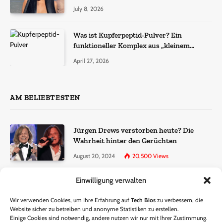
July 8, 2026
Was ist Kupferpeptid-Pulver? Ein
funktioneller Komplex aus „kleinem
Molekül + Metall“
April 27, 2026
AM BELIEBTESTEN
Jürgen Drews verstorben heute? Die
Wahrheit hinter den Gerüchten
August 20, 2024
20,500
Views
Einwilligung verwalten
Ralf Dammasch Traueranzeige:
Richtigstellung und Informationen
Wir verwenden Cookies, um Ihre Erfahrung auf
Tech Bios
zu verbessern, die
June 26, 2024
13,285
Views
Website sicher zu betreiben und anonyme Statistiken zu erstellen.
Einige Cookies sind notwendig, andere nutzen wir nur mit Ihrer Zustimmung.