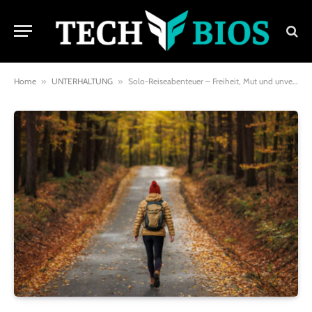
Home
»
UNTERHALTUNG
»
Solo-Reiseabenteuer – Freiheit, Mut und unvergessliche Erfahrungen