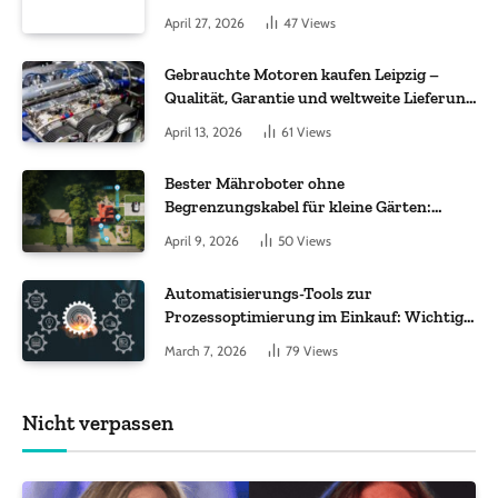
Molekül + Metall“
April 27, 2026
47
Views
Gebrauchte Motoren kaufen Leipzig –
Qualität, Garantie und weltweite Lieferung
im Fokus
April 13, 2026
61
Views
Bester Mähroboter ohne
Begrenzungskabel für kleine Gärten:
Worauf es bei 200 bis 500 m² wirklich
April 9, 2026
50
Views
ankommt
Automatisierungs-Tools zur
Prozessoptimierung im Einkauf: Wichtige
Funktionen, auf die Sie achten sollten
March 7, 2026
79
Views
Nicht verpassen