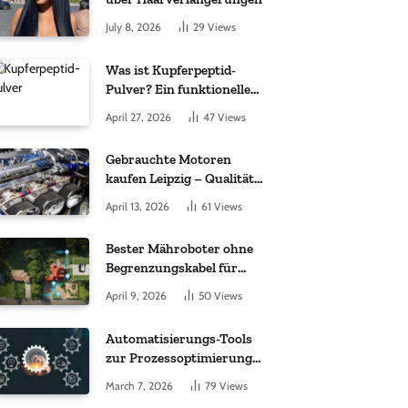
July 8, 2026
29
Views
Was ist Kupferpeptid-
Pulver? Ein funktioneller
Komplex aus „kleinem
April 27, 2026
47
Views
Molekül + Metall“
Gebrauchte Motoren
kaufen Leipzig – Qualität,
Garantie und weltweite
April 13, 2026
61
Views
Lieferung im Fokus
Bester Mähroboter ohne
Begrenzungskabel für
kleine Gärten: Worauf es
April 9, 2026
50
Views
bei 200 bis 500 m²
wirklich ankommt
Automatisierungs-Tools
zur Prozessoptimierung
im Einkauf: Wichtige
March 7, 2026
79
Views
Funktionen, auf die Sie