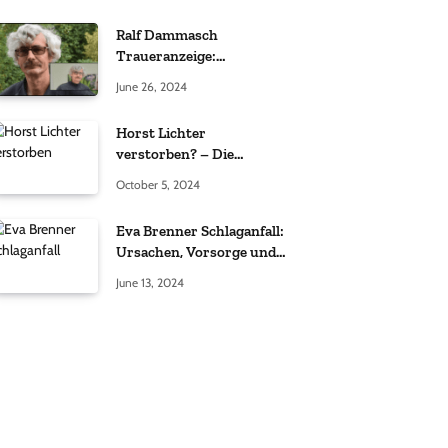
Ralf Dammasch
Traueranzeige:
Richtigstellung und
June 26, 2024
Informationen
Horst Lichter
verstorben? – Die
Wahrheit hinter den
October 5, 2024
Gerüchten
Eva Brenner Schlaganfall:
Ursachen, Vorsorge und
der richtige Umgang
June 13, 2024