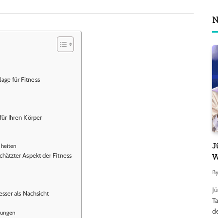
N
age für Fitness
für Ihren Körper
J
heiten
chätzter Aspekt der Fitness
W
B
J
esser als Nachsicht
Ta
d
hungen