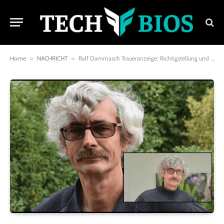
Home
»
NACHRICHT
»
Ralf Dammasch Traueranzeige: Richtigstellung und Informationen