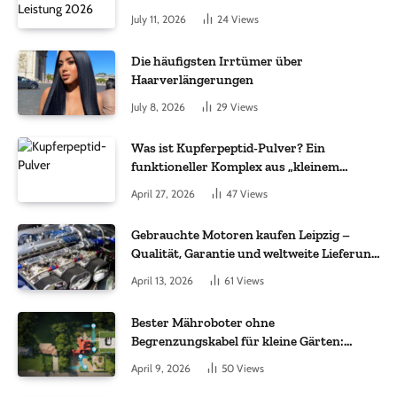
July 11, 2026
24
Views
Die häufigsten Irrtümer über
Haarverlängerungen
July 8, 2026
29
Views
Was ist Kupferpeptid-Pulver? Ein
funktioneller Komplex aus „kleinem
Molekül + Metall“
April 27, 2026
47
Views
Gebrauchte Motoren kaufen Leipzig –
Qualität, Garantie und weltweite Lieferung
im Fokus
April 13, 2026
61
Views
Bester Mähroboter ohne
Begrenzungskabel für kleine Gärten:
Worauf es bei 200 bis 500 m² wirklich
April 9, 2026
50
Views
ankommt