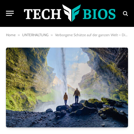
Home
»
UNTERHALTUNG
»
Verborgene Schätze auf der ganzen Welt – Die faszinierendsten Geheimnisse unserer Erde