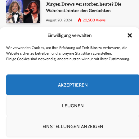
Jürgen Drews verstorben heute? Die
Wahrheit hinter den Gerüchten
August 20, 2024
20,500
Views
Einwilligung verwalten
Ralf Dammasch Traueranzeige:
Richtigstellung und Informationen
Wir verwenden Cookies, um Ihre Erfahrung auf
Tech Bios
zu verbessern, die
June 26, 2024
13,285
Views
Website sicher zu betreiben und anonyme Statistiken zu erstellen.
Einige Cookies sind notwendig, andere nutzen wir nur mit Ihrer Zustimmung.
Horst Lichter verstorben? – Die Wahrheit
hinter den Gerüchten
AKZEPTIEREN
October 5, 2024
9,301
Views
LEUGNEN
© 2024 Tech Bios. Entworfen von Tech Bios.
EINSTELLUNGEN ANZEIGEN
HEIM
ÜBER UNS
KONTAKTIERE UNS
DATENSCHUTZRICHTLINIE