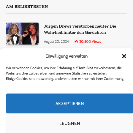
AM BELIEBTESTEN
Jürgen Drews verstorben heute? Die
Wahrheit hinter den Gerüchten
August 20, 2024
20,500
Views
Einwilligung verwalten
Ralf Dammasch Traueranzeige:
Richtigstellung und Informationen
Wir verwenden Cookies, um Ihre Erfahrung auf
Tech Bios
zu verbessern, die
June 26, 2024
13,285
Views
Website sicher zu betreiben und anonyme Statistiken zu erstellen.
Einige Cookies sind notwendig, andere nutzen wir nur mit Ihrer Zustimmung.
Horst Lichter verstorben? – Die Wahrheit
hinter den Gerüchten
AKZEPTIEREN
October 5, 2024
9,301
Views
LEUGNEN
© 2024 Tech Bios. Entworfen von Tech Bios.