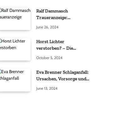
Ralf Dammasch
Traueranzeige:
Richtigstellung und
June 26, 2024
Informationen
Horst Lichter
verstorben? – Die
Wahrheit hinter den
October 5, 2024
Gerüchten
Eva Brenner Schlaganfall:
Ursachen, Vorsorge und
der richtige Umgang
June 13, 2024