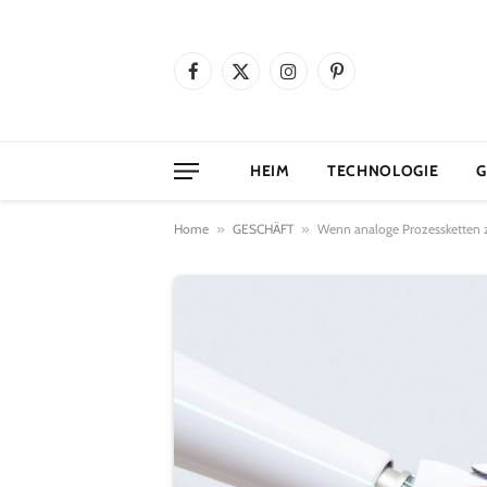
Facebook
X
Instagram
Pinterest
(Twitter)
HEIM
TECHNOLOGIE
G
Home
»
GESCHÄFT
»
Wenn analoge Prozessketten z