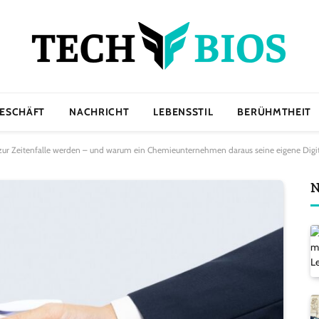
ESCHÄFT
NACHRICHT
LEBENSSTIL
BERÜHMTHEIT
ur Zeitenfalle werden – und warum ein Chemieunternehmen daraus seine eigene Digita
N