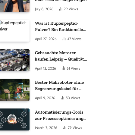
July 8, 2026
29
Views
Was ist Kupferpeptid-
Pulver? Ein funktioneller
Komplex aus „kleinem
April 27, 2026
47
Views
Molekül + Metall“
Gebrauchte Motoren
kaufen Leipzig – Qualität,
Garantie und weltweite
April 13, 2026
61
Views
Lieferung im Fokus
Bester Mähroboter ohne
Begrenzungskabel für
kleine Gärten: Worauf es
April 9, 2026
50
Views
bei 200 bis 500 m²
wirklich ankommt
Automatisierungs-Tools
zur Prozessoptimierung
im Einkauf: Wichtige
March 7, 2026
79
Views
Funktionen, auf die Sie