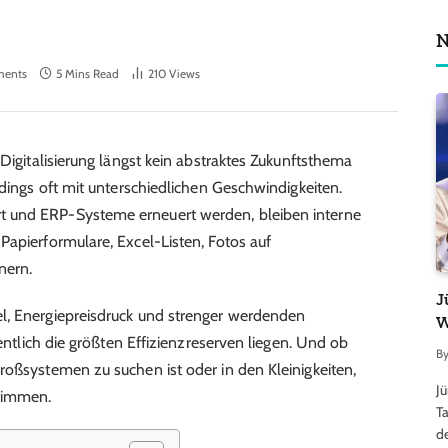
N
ents
5 Mins Read
210
Views
 Digitalisierung längst kein abstraktes Zukunftsthema
rdings oft mit unterschiedlichen Geschwindigkeiten.
 und ERP-Systeme erneuert werden, bleiben interne
Papierformulare, Excel-Listen, Fotos auf
nern.
J
l, Energiepreisdruck und strenger werdenden
W
gentlich die größten Effizienzreserven liegen. Und ob
B
roßsystemen zu suchen ist oder in den Kleinigkeiten,
J
stimmen.
Ta
d