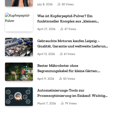
July 8, 2026
30
Views
Was ist Kupferpeptid-Pulver? Ein
funktioneller Komplex aus „kleinem
Molekül + Metall“
April 27, 2026
47
Views
Gebrauchte Motoren kaufen Leipzig –
Qualität, Garantie und weltweite Lieferung
im Fokus
April 13, 2026
61
Views
Bester Mähroboter ohne
Begrenzungskabel für kleine Gärten:
Worauf es bei 200 bis 500 m² wirklich
April 9, 2026
50
Views
ankommt
Automatisierungs-Tools zur
Prozessoptimierung im Einkauf: Wichtige
Funktionen, auf die Sie achten sollten
March 7, 2026
79
Views