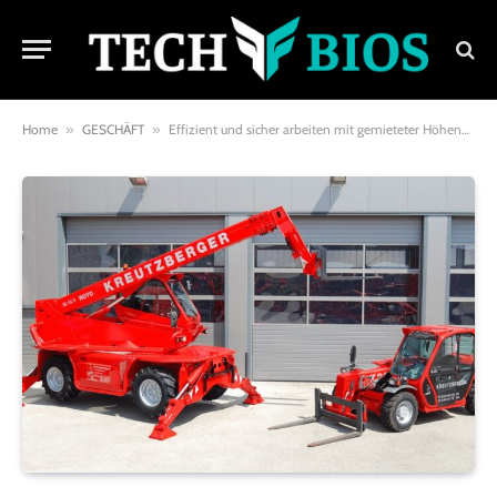
Home
»
GESCHÄFT
»
Effizient und sicher arbeiten mit gemieteter Höhenzugangstechnik in Hamburg