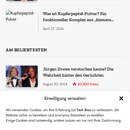
Was ist Kupferpeptid-Pulver? Ein
funktioneller Komplex aus „kleinem
Molekül + Metall“
April 27, 2026
AM BELIEBTESTEN
Jürgen Drews verstorben heute? Die
Wahrheit hinter den Gerüchten
August 20, 2024
20,500
Views
Einwilligung verwalten
Ralf Dammasch Traueranzeige:
Richtigstellung und Informationen
Wir verwenden Cookies, um Ihre Erfahrung auf
Tech Bios
zu verbessern, die
June 26, 2024
13,285
Views
Website sicher zu betreiben und anonyme Statistiken zu erstellen.
Einige Cookies sind notwendig, andere nutzen wir nur mit Ihrer Zustimmung.