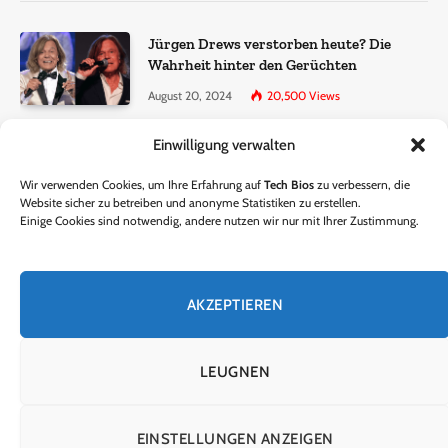
Jürgen Drews verstorben heute? Die
Wahrheit hinter den Gerüchten
August 20, 2024
20,500
Views
Einwilligung verwalten
Ralf Dammasch Traueranzeige:
Richtigstellung und Informationen
Wir verwenden Cookies, um Ihre Erfahrung auf
Tech Bios
zu verbessern, die
June 26, 2024
13,285
Views
Website sicher zu betreiben und anonyme Statistiken zu erstellen.
Einige Cookies sind notwendig, andere nutzen wir nur mit Ihrer Zustimmung.
Horst Lichter verstorben? – Die Wahrheit
hinter den Gerüchten
AKZEPTIEREN
October 5, 2024
9,301
Views
LEUGNEN
© 2024 Tech Bios. Entworfen von Tech Bios.
EINSTELLUNGEN ANZEIGEN
HEIM
ÜBER UNS
KONTAKTIERE UNS