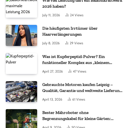
Wie viel Leistung darf ein Balkonkraftwerk
2026 haben?
July 11, 2026
24
Views
Die häufigsten Irrtümer über
Haarverlängerungen
July 8, 2026
29
Views
Was ist Kupferpeptid-Pulver? Ein
funktioneller Komplex aus „kleinem
Molekül + Metall“
April 27, 2026
47
Views
Gebrauchte Motoren kaufen Leipzig –
Qualität, Garantie und weltweite Lieferung
im Fokus
April 13, 2026
61
Views
Bester Mähroboter ohne
Begrenzungskabel für kleine Gärten:
Worauf es bei 200 bis 500 m² wirklich
April 9, 2026
50
Views