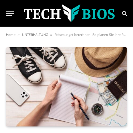
Home
»
UNTERHALTUNG
»
Reisebudget berechnen: So planen Sie Ihre Reiseausgaben effizient