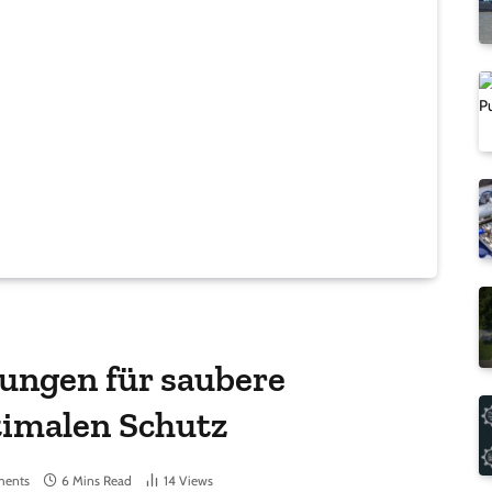
ungen für saubere
timalen Schutz
ents
6 Mins Read
14
Views