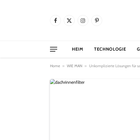
Facebook
X
Instagram
Pinterest
(Twitter)
HEIM
TECHNOLOGIE
G
Home
»
WIE MAN
»
Unkomplizierte Lösungen für s