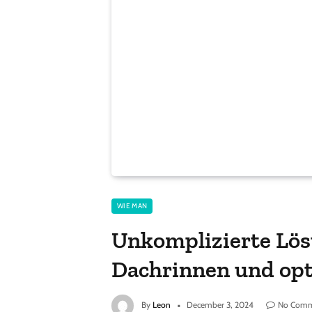
WIE MAN
Unkomplizierte Lös
Dachrinnen und op
By
Leon
December 3, 2024
No Comm