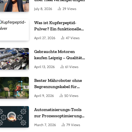
July 8, 2026
29
Views
Was ist Kupferpeptid-
Pulver? Ein funktioneller
Komplex aus „kleinem
April 27, 2026
47
Views
Molekül + Metall“
Gebrauchte Motoren
kaufen Leipzig – Qualität,
Garantie und weltweite
April 13, 2026
61
Views
Lieferung im Fokus
Bester Mähroboter ohne
Begrenzungskabel für
kleine Gärten: Worauf es
April 9, 2026
50
Views
bei 200 bis 500 m²
wirklich ankommt
Automatisierungs-Tools
zur Prozessoptimierung
im Einkauf: Wichtige
March 7, 2026
79
Views
Funktionen, auf die Sie