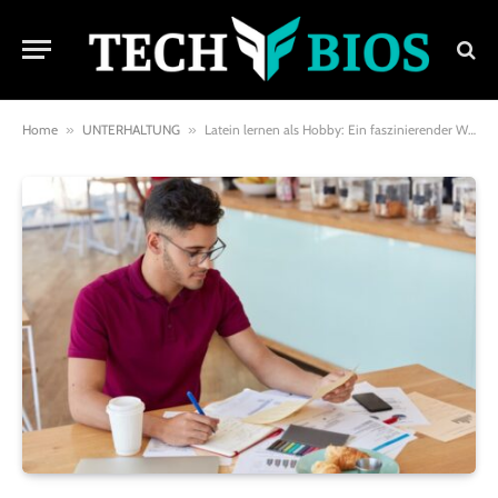
Home
»
UNTERHALTUNG
»
Latein lernen als Hobby: Ein faszinierender Weg in die Welt der Antike