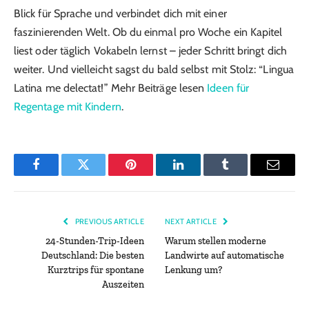
Blick für Sprache und verbindet dich mit einer
faszinierenden Welt. Ob du einmal pro Woche ein Kapitel
liest oder täglich Vokabeln lernst – jeder Schritt bringt dich
weiter. Und vielleicht sagst du bald selbst mit Stolz: “Lingua
Latina me delectat!” Mehr Beiträge lesen
Ideen für
Regentage mit Kindern
.
Facebook
Twitter
Pinterest
LinkedIn
Tumblr
Email
PREVIOUS ARTICLE
NEXT ARTICLE
24-Stunden-Trip-Ideen
Warum stellen moderne
Deutschland: Die besten
Landwirte auf automatische
Kurztrips für spontane
Lenkung um?
Auszeiten