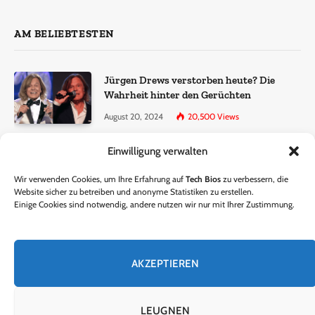
AM BELIEBTESTEN
Jürgen Drews verstorben heute? Die
Wahrheit hinter den Gerüchten
August 20, 2024
20,500
Views
Einwilligung verwalten
Ralf Dammasch Traueranzeige:
Richtigstellung und Informationen
Wir verwenden Cookies, um Ihre Erfahrung auf
Tech Bios
zu verbessern, die
June 26, 2024
13,286
Views
Website sicher zu betreiben und anonyme Statistiken zu erstellen.
Einige Cookies sind notwendig, andere nutzen wir nur mit Ihrer Zustimmung.
Horst Lichter verstorben? – Die Wahrheit
hinter den Gerüchten
AKZEPTIEREN
October 5, 2024
9,301
Views
LEUGNEN