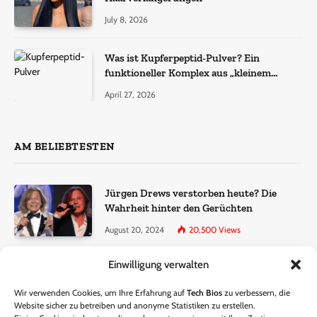
July 8, 2026
Was ist Kupferpeptid-Pulver? Ein
funktioneller Komplex aus „kleinem
Molekül + Metall“
April 27, 2026
AM BELIEBTESTEN
Jürgen Drews verstorben heute? Die
Wahrheit hinter den Gerüchten
August 20, 2024
20,500
Views
Einwilligung verwalten
Ralf Dammasch Traueranzeige:
Richtigstellung und Informationen
Wir verwenden Cookies, um Ihre Erfahrung auf
Tech Bios
zu verbessern, die
June 26, 2024
13,286
Views
Website sicher zu betreiben und anonyme Statistiken zu erstellen.