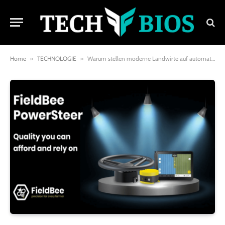
Home
»
TECHNOLOGIE
»
Warum stellen moderne Landwirte auf automatische Lenkung um?