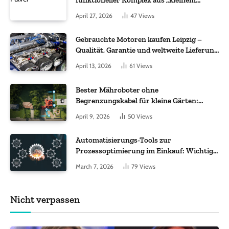
Molekül + Metall“
April 27, 2026
47
Views
Gebrauchte Motoren kaufen Leipzig –
Qualität, Garantie und weltweite Lieferung
im Fokus
April 13, 2026
61
Views
Bester Mähroboter ohne
Begrenzungskabel für kleine Gärten:
Worauf es bei 200 bis 500 m² wirklich
April 9, 2026
50
Views
ankommt
Automatisierungs-Tools zur
Prozessoptimierung im Einkauf: Wichtige
Funktionen, auf die Sie achten sollten
March 7, 2026
79
Views
Nicht verpassen