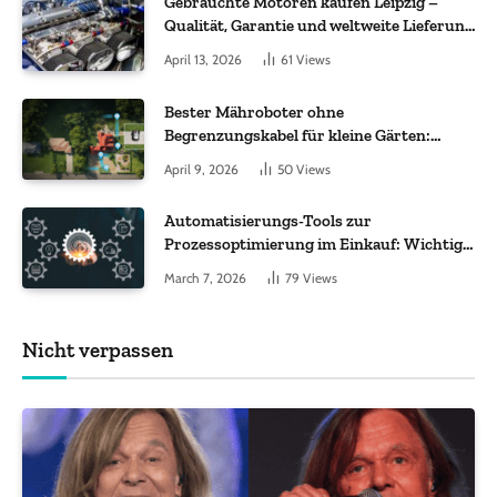
Gebrauchte Motoren kaufen Leipzig –
Qualität, Garantie und weltweite Lieferung
im Fokus
April 13, 2026
61
Views
Bester Mähroboter ohne
Begrenzungskabel für kleine Gärten:
Worauf es bei 200 bis 500 m² wirklich
April 9, 2026
50
Views
ankommt
Automatisierungs-Tools zur
Prozessoptimierung im Einkauf: Wichtige
Funktionen, auf die Sie achten sollten
March 7, 2026
79
Views
Nicht verpassen