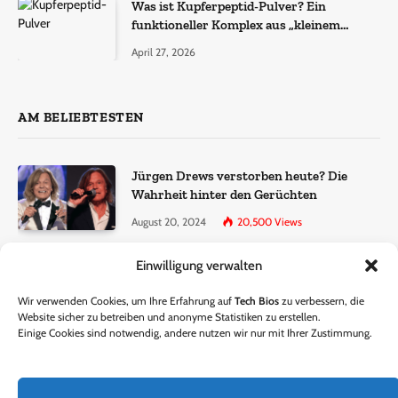
Was ist Kupferpeptid-Pulver? Ein
funktioneller Komplex aus „kleinem
Molekül + Metall“
April 27, 2026
AM BELIEBTESTEN
Jürgen Drews verstorben heute? Die
Wahrheit hinter den Gerüchten
August 20, 2024
20,500
Views
Einwilligung verwalten
Ralf Dammasch Traueranzeige:
Richtigstellung und Informationen
Wir verwenden Cookies, um Ihre Erfahrung auf
Tech Bios
zu verbessern, die
June 26, 2024
13,286
Views
Website sicher zu betreiben und anonyme Statistiken zu erstellen.
Einige Cookies sind notwendig, andere nutzen wir nur mit Ihrer Zustimmung.
Horst Lichter verstorben? – Die Wahrheit
hinter den Gerüchten