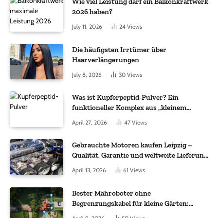
Wie viel Leistung darf ein Balkonkraftwerk
2026 haben?
July 11, 2026
24
Views
Die häufigsten Irrtümer über
Haarverlängerungen
July 8, 2026
30
Views
Was ist Kupferpeptid-Pulver? Ein
funktioneller Komplex aus „kleinem
Molekül + Metall“
April 27, 2026
47
Views
Gebrauchte Motoren kaufen Leipzig –
Qualität, Garantie und weltweite Lieferung
im Fokus
April 13, 2026
61
Views
Bester Mähroboter ohne
Begrenzungskabel für kleine Gärten:
Worauf es bei 200 bis 500 m² wirklich