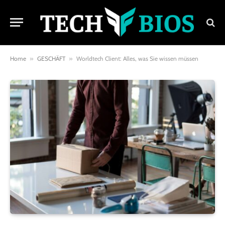
Home
»
GESCHÄFT
»
Worldtech Client: Alles, was Sie wissen müssen