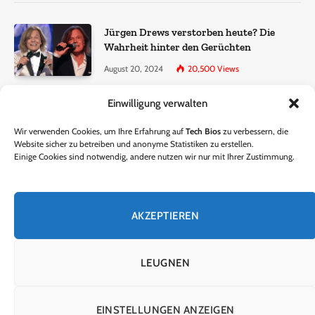
Jürgen Drews verstorben heute? Die
Wahrheit hinter den Gerüchten
August 20, 2024
20,500
Views
Einwilligung verwalten
Ralf Dammasch Traueranzeige:
Richtigstellung und Informationen
Wir verwenden Cookies, um Ihre Erfahrung auf
Tech Bios
zu verbessern, die
June 26, 2024
13,286
Views
Website sicher zu betreiben und anonyme Statistiken zu erstellen.
Einige Cookies sind notwendig, andere nutzen wir nur mit Ihrer Zustimmung.
Horst Lichter verstorben? – Die Wahrheit
hinter den Gerüchten
AKZEPTIEREN
October 5, 2024
9,301
Views
LEUGNEN
© 2024 Tech Bios. Entworfen von Tech Bios.
EINSTELLUNGEN ANZEIGEN
HEIM
ÜBER UNS
KONTAKTIERE UNS