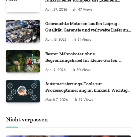
funktioneller Komplex aus „kleinem
Molekül + Metall“
April 27, 2026
47
Views
Gebrauchte Motoren kaufen Leipzig –
Qualität, Garantie und weltweite Lieferung
im Fokus
April 13, 2026
61
Views
Bester Mähroboter ohne
Begrenzungskabel für kleine Gärten:
Worauf es bei 200 bis 500 m² wirklich
April 9, 2026
50
Views
ankommt
Automatisierungs-Tools zur
Prozessoptimierung im Einkauf: Wichtige
Funktionen, auf die Sie achten sollten
March 7, 2026
79
Views
Nicht verpassen