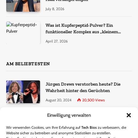
July 8, 2026
Was ist Kupferpeptid-Pulver? Ein
funktioneller Komplex aus „kleinem
Molekül + Metall“
April 27, 2026
AM BELIEBTESTEN
Jürgen Drews verstorben heute? Die
Wahrheit hinter den Gerüchten
August 20, 2024
20,500
Views
Einwilligung verwalten
Ralf Dammasch Traueranzeige:
Richtigstellung und Informationen
Wir verwenden Cookies, um Ihre Erfahrung auf
Tech Bios
zu verbessern, die
June 26, 2024
13,285
Views
Website sicher zu betreiben und anonyme Statistiken zu erstellen.