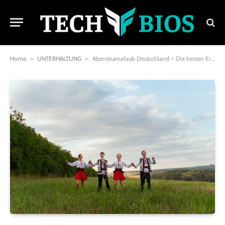
Home
»
UNTERHALTUNG
»
Abenteuerurlaub Deutschland – Die besten Erlebnisse für Adrenalinjunkies