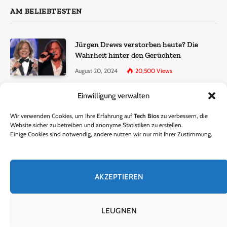
AM BELIEBTESTEN
Jürgen Drews verstorben heute? Die
Wahrheit hinter den Gerüchten
August 20, 2024
20,500
Views
Einwilligung verwalten
Ralf Dammasch Traueranzeige:
Richtigstellung und Informationen
Wir verwenden Cookies, um Ihre Erfahrung auf
Tech Bios
zu verbessern, die
June 26, 2024
13,286
Views
Website sicher zu betreiben und anonyme Statistiken zu erstellen.
Einige Cookies sind notwendig, andere nutzen wir nur mit Ihrer Zustimmung.
Horst Lichter verstorben? – Die Wahrheit
hinter den Gerüchten
AKZEPTIEREN
October 5, 2024
9,301
Views
LEUGNEN
© 2024 Tech Bios. Entworfen von Tech Bios.