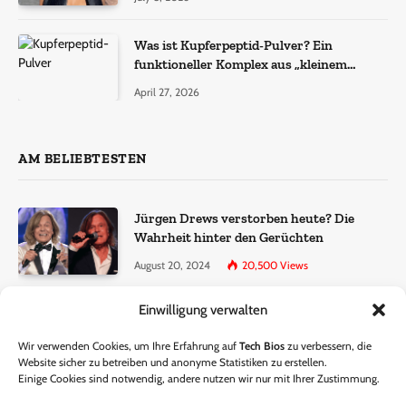
Was ist Kupferpeptid-Pulver? Ein
funktioneller Komplex aus „kleinem
Molekül + Metall“
April 27, 2026
AM BELIEBTESTEN
Jürgen Drews verstorben heute? Die
Wahrheit hinter den Gerüchten
August 20, 2024
20,500
Views
Einwilligung verwalten
Ralf Dammasch Traueranzeige:
Richtigstellung und Informationen
Wir verwenden Cookies, um Ihre Erfahrung auf
Tech Bios
zu verbessern, die
June 26, 2024
13,285
Views
Website sicher zu betreiben und anonyme Statistiken zu erstellen.
Einige Cookies sind notwendig, andere nutzen wir nur mit Ihrer Zustimmung.