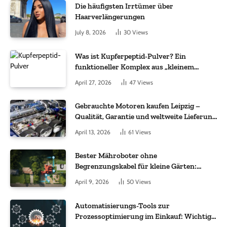
Die häufigsten Irrtümer über
Haarverlängerungen
July 8, 2026
30
Views
Was ist Kupferpeptid-Pulver? Ein
funktioneller Komplex aus „kleinem
Molekül + Metall“
April 27, 2026
47
Views
Gebrauchte Motoren kaufen Leipzig –
Qualität, Garantie und weltweite Lieferung
im Fokus
April 13, 2026
61
Views
Bester Mähroboter ohne
Begrenzungskabel für kleine Gärten:
Worauf es bei 200 bis 500 m² wirklich
April 9, 2026
50
Views
ankommt
Automatisierungs-Tools zur
Prozessoptimierung im Einkauf: Wichtige
Funktionen, auf die Sie achten sollten