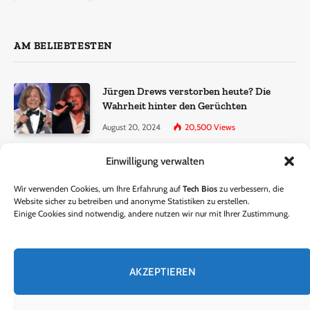
AM BELIEBTESTEN
Jürgen Drews verstorben heute? Die
Wahrheit hinter den Gerüchten
August 20, 2024
20,500
Views
Einwilligung verwalten
Ralf Dammasch Traueranzeige:
Richtigstellung und Informationen
Wir verwenden Cookies, um Ihre Erfahrung auf
Tech Bios
zu verbessern, die
June 26, 2024
13,286
Views
Website sicher zu betreiben und anonyme Statistiken zu erstellen.
Einige Cookies sind notwendig, andere nutzen wir nur mit Ihrer Zustimmung.
Horst Lichter verstorben? – Die Wahrheit
hinter den Gerüchten
AKZEPTIEREN
October 5, 2024
9,301
Views