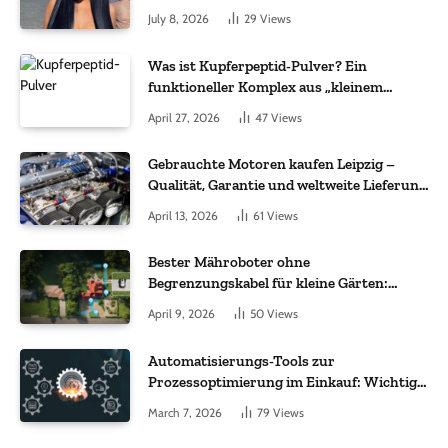
July 8, 2026
29
Views
Was ist Kupferpeptid-Pulver? Ein
funktioneller Komplex aus „kleinem
Molekül + Metall“
April 27, 2026
47
Views
Gebrauchte Motoren kaufen Leipzig –
Qualität, Garantie und weltweite Lieferung
im Fokus
April 13, 2026
61
Views
Bester Mähroboter ohne
Begrenzungskabel für kleine Gärten:
Worauf es bei 200 bis 500 m² wirklich
April 9, 2026
50
Views
ankommt
Automatisierungs-Tools zur
Prozessoptimierung im Einkauf: Wichtige
Funktionen, auf die Sie achten sollten
March 7, 2026
79
Views