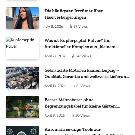
Die häufigsten Irrtümer über
Haarverlängerungen
July 8, 2026
29
Views
Was ist Kupferpeptid-Pulver? Ein
funktioneller Komplex aus „kleinem
Molekül + Metall“
April 27, 2026
47
Views
Gebrauchte Motoren kaufen Leipzig –
Qualität, Garantie und weltweite Lieferung
im Fokus
April 13, 2026
61
Views
Bester Mähroboter ohne
Begrenzungskabel für kleine Gärten:
Worauf es bei 200 bis 500 m² wirklich
April 9, 2026
50
Views
ankommt
Automatisierungs-Tools zur