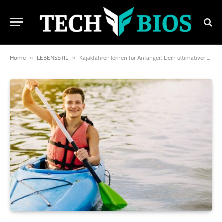
Home
»
LEBENSSTIL
»
Kajakfahren lernen für Anfänger: Dein ultimativer Guide