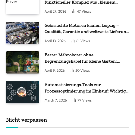
funktioneller Komplex aus „kleinem
Molekül + Metall“
April 27, 2026
47
Views
Gebrauchte Motoren kaufen Leipzig –
Qualität, Garantie und weltweite Lieferung
im Fokus
April 13, 2026
61
Views
Bester Mähroboter ohne
Begrenzungskabel für kleine Gärten:
Worauf es bei 200 bis 500 m² wirklich
April 9, 2026
50
Views
ankommt
Automatisierungs-Tools zur
Prozessoptimierung im Einkauf: Wichtige
Funktionen, auf die Sie achten sollten
March 7, 2026
79
Views
Nicht verpassen