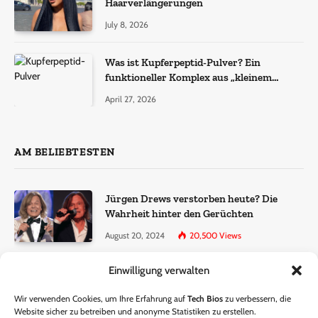
Haarverlängerungen
July 8, 2026
Was ist Kupferpeptid-Pulver? Ein
funktioneller Komplex aus „kleinem
Molekül + Metall“
April 27, 2026
AM BELIEBTESTEN
Jürgen Drews verstorben heute? Die
Wahrheit hinter den Gerüchten
August 20, 2024
20,500
Views
Einwilligung verwalten
Ralf Dammasch Traueranzeige:
Richtigstellung und Informationen
Wir verwenden Cookies, um Ihre Erfahrung auf
Tech Bios
zu verbessern, die
June 26, 2024
13,286
Views
Website sicher zu betreiben und anonyme Statistiken zu erstellen.