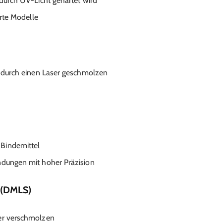
 durch UV-Licht gehärtet wird
erte Modelle
rd durch einen Laser geschmolzen
Bindemittel
ndungen mit hoher Präzision
n (DMLS)
ser verschmolzen