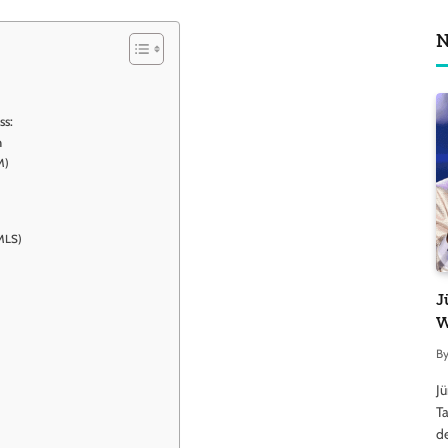
N
ss:
n
M)
DMLS)
J
W
B
J
Ta
d