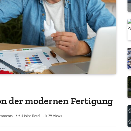
on der modernen Fertigung
omments
4 Mins Read
29
Views