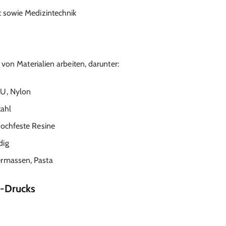
t sowie Medizintechnik
von Materialien arbeiten, darunter:
PU, Nylon
tahl
 hochfeste Resine
dig
ermassen, Pasta
-Drucks