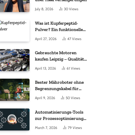
July 8, 2026
30
Views
Was ist Kupferpeptid-
Pulver? Ein funktioneller
Komplex aus „kleinem
April 27, 2026
47
Views
Molekül + Metall“
Gebrauchte Motoren
kaufen Leipzig – Qualität,
Garantie und weltweite
April 13, 2026
61
Views
Lieferung im Fokus
Bester Mähroboter ohne
Begrenzungskabel für
kleine Gärten: Worauf es
April 9, 2026
50
Views
bei 200 bis 500 m²
wirklich ankommt
Automatisierungs-Tools
zur Prozessoptimierung
im Einkauf: Wichtige
March 7, 2026
79
Views
Funktionen, auf die Sie