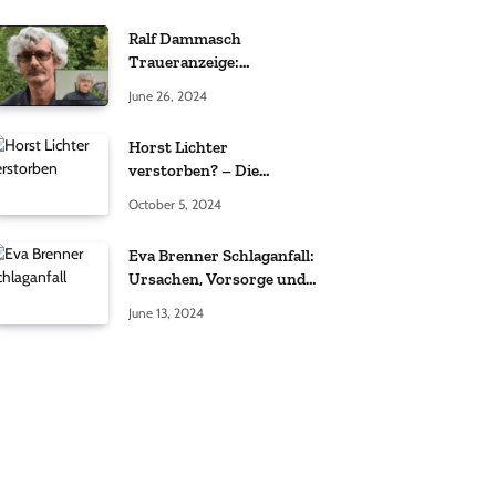
Ralf Dammasch
Traueranzeige:
Richtigstellung und
June 26, 2024
Informationen
Horst Lichter
verstorben? – Die
Wahrheit hinter den
October 5, 2024
Gerüchten
Eva Brenner Schlaganfall:
Ursachen, Vorsorge und
der richtige Umgang
June 13, 2024