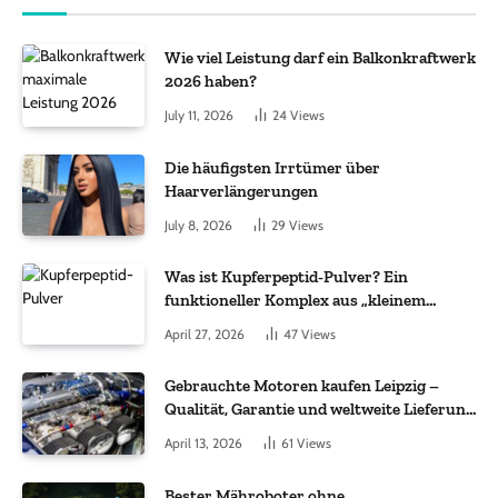
Wie viel Leistung darf ein Balkonkraftwerk
2026 haben?
July 11, 2026
24
Views
Die häufigsten Irrtümer über
Haarverlängerungen
July 8, 2026
29
Views
Was ist Kupferpeptid-Pulver? Ein
funktioneller Komplex aus „kleinem
Molekül + Metall“
April 27, 2026
47
Views
Gebrauchte Motoren kaufen Leipzig –
Qualität, Garantie und weltweite Lieferung
im Fokus
April 13, 2026
61
Views
Bester Mähroboter ohne