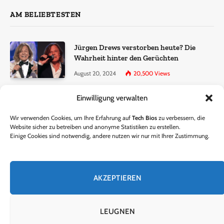
AM BELIEBTESTEN
Jürgen Drews verstorben heute? Die
Wahrheit hinter den Gerüchten
August 20, 2024
20,500
Views
Einwilligung verwalten
Ralf Dammasch Traueranzeige:
Richtigstellung und Informationen
Wir verwenden Cookies, um Ihre Erfahrung auf
Tech Bios
zu verbessern, die
June 26, 2024
13,285
Views
Website sicher zu betreiben und anonyme Statistiken zu erstellen.
Einige Cookies sind notwendig, andere nutzen wir nur mit Ihrer Zustimmung.
Horst Lichter verstorben? – Die Wahrheit
hinter den Gerüchten
AKZEPTIEREN
October 5, 2024
9,301
Views
LEUGNEN