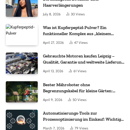
Haarverlängerungen
July 8, 2026
30
Views
Was ist Kupferpeptid-Pulver? Ein
funktioneller Komplex aus „kleinem
Molekül + Metall“
April 27, 2026
47
Views
Gebrauchte Motoren kaufen Leipzig –
Qualität, Garantie und weltweite Lieferung
im Fokus
April 13, 2026
61
Views
Bester Mähroboter ohne
Begrenzungskabel für kleine Gärten:
Worauf es bei 200 bis 500 m² wirklich
April 9, 2026
50
Views
ankommt
Automatisierungs-Tools zur
Prozessoptimierung im Einkauf: Wichtige
Funktionen, auf die Sie achten sollten
March 7, 2026
79
Views