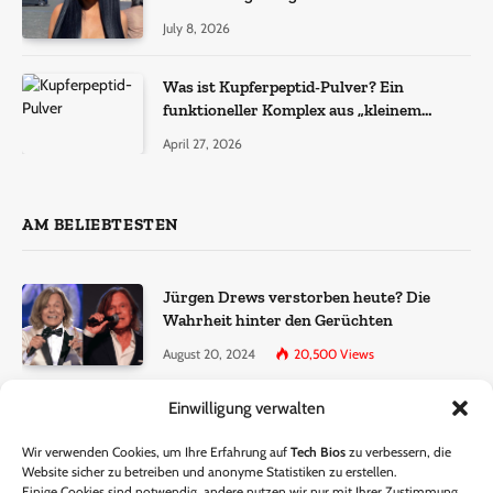
July 8, 2026
Was ist Kupferpeptid-Pulver? Ein
funktioneller Komplex aus „kleinem
Molekül + Metall“
April 27, 2026
AM BELIEBTESTEN
Jürgen Drews verstorben heute? Die
Wahrheit hinter den Gerüchten
August 20, 2024
20,500
Views
Einwilligung verwalten
Ralf Dammasch Traueranzeige:
Richtigstellung und Informationen
Wir verwenden Cookies, um Ihre Erfahrung auf
Tech Bios
zu verbessern, die
June 26, 2024
13,286
Views
Website sicher zu betreiben und anonyme Statistiken zu erstellen.
Einige Cookies sind notwendig, andere nutzen wir nur mit Ihrer Zustimmung.