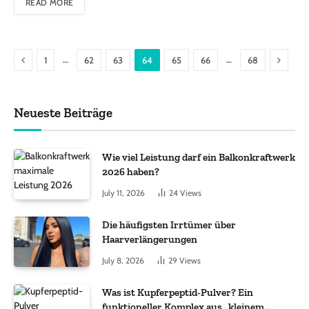
READ MORE
Previous
Next
…
…
1
62
63
64
65
66
68
Neueste Beiträge
Wie viel Leistung darf ein Balkonkraftwerk
2026 haben?
July 11, 2026
24
Views
Die häufigsten Irrtümer über
Haarverlängerungen
July 8, 2026
29
Views
Was ist Kupferpeptid-Pulver? Ein
funktioneller Komplex aus „kleinem