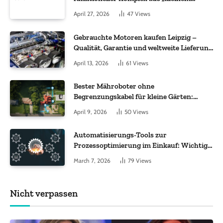
Molekül + Metall“
April 27, 2026
47
Views
Gebrauchte Motoren kaufen Leipzig –
Qualität, Garantie und weltweite Lieferung
im Fokus
April 13, 2026
61
Views
Bester Mähroboter ohne
Begrenzungskabel für kleine Gärten:
Worauf es bei 200 bis 500 m² wirklich
April 9, 2026
50
Views
ankommt
Automatisierungs-Tools zur
Prozessoptimierung im Einkauf: Wichtige
Funktionen, auf die Sie achten sollten
March 7, 2026
79
Views
Nicht verpassen