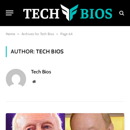
Home
»
Archives for Tech Bios
»
Page 64
AUTHOR:
TECH BIOS
Tech Bios
Website