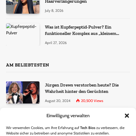
Haarverlängerungen
July 8, 2026
Was ist Kupferpeptid-Pulver? Ein
funktioneller Komplex aus „kleinem
Molekül + Metall“
April 27, 2026
AM BELIEBTESTEN
Jürgen Drews verstorben heute? Die
Wahrheit hinter den Gerüchten
August 20, 2024
20,500
Views
Einwilligung verwalten
Ralf Dammasch Traueranzeige:
Richtigstellung und Informationen
Wir verwenden Cookies, um Ihre Erfahrung auf
Tech Bios
zu verbessern, die
June 26, 2024
13,286
Views
Website sicher zu betreiben und anonyme Statistiken zu erstellen.