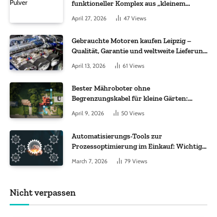
funktioneller Komplex aus „kleinem
Molekül + Metall“
April 27, 2026
47
Views
Gebrauchte Motoren kaufen Leipzig –
Qualität, Garantie und weltweite Lieferung
im Fokus
April 13, 2026
61
Views
Bester Mähroboter ohne
Begrenzungskabel für kleine Gärten:
Worauf es bei 200 bis 500 m² wirklich
April 9, 2026
50
Views
ankommt
Automatisierungs-Tools zur
Prozessoptimierung im Einkauf: Wichtige
Funktionen, auf die Sie achten sollten
March 7, 2026
79
Views
Nicht verpassen