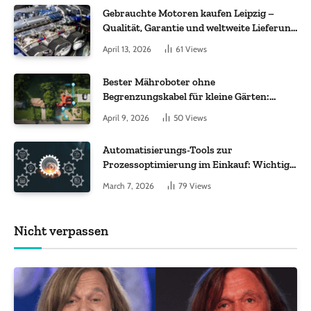
Gebrauchte Motoren kaufen Leipzig –
Qualität, Garantie und weltweite Lieferung
im Fokus
April 13, 2026
61
Views
Bester Mähroboter ohne
Begrenzungskabel für kleine Gärten:
Worauf es bei 200 bis 500 m² wirklich
April 9, 2026
50
Views
ankommt
Automatisierungs-Tools zur
Prozessoptimierung im Einkauf: Wichtige
Funktionen, auf die Sie achten sollten
March 7, 2026
79
Views
Nicht verpassen