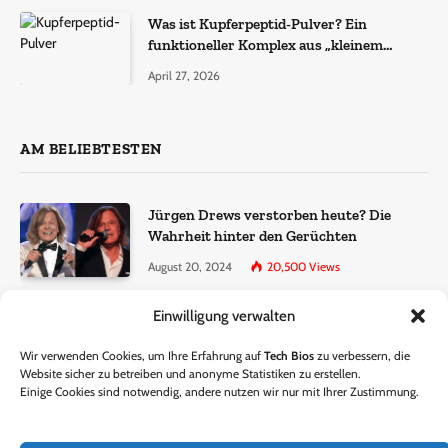
Was ist Kupferpeptid-Pulver? Ein
funktioneller Komplex aus „kleinem
Molekül + Metall“
April 27, 2026
AM BELIEBTESTEN
Jürgen Drews verstorben heute? Die
Wahrheit hinter den Gerüchten
August 20, 2024
20,500
Views
Einwilligung verwalten
Ralf Dammasch Traueranzeige:
Richtigstellung und Informationen
Wir verwenden Cookies, um Ihre Erfahrung auf
Tech Bios
zu verbessern, die
June 26, 2024
13,285
Views
Website sicher zu betreiben und anonyme Statistiken zu erstellen.
Einige Cookies sind notwendig, andere nutzen wir nur mit Ihrer Zustimmung.
Horst Lichter verstorben? – Die Wahrheit
hinter den Gerüchten