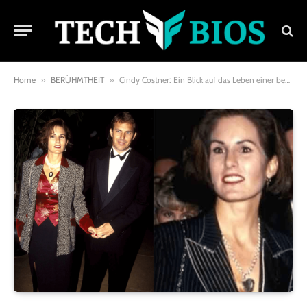
Home
»
BERÜHMTHEIT
»
Cindy Costner: Ein Blick auf das Leben einer bemerkenswerten Frau