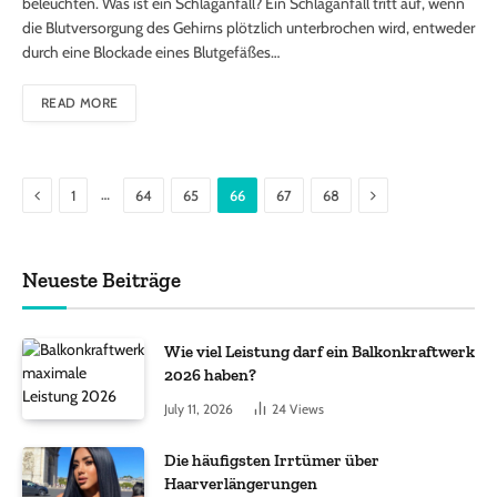
beleuchten. Was ist ein Schlaganfall? Ein Schlaganfall tritt auf, wenn
die Blutversorgung des Gehirns plötzlich unterbrochen wird, entweder
durch eine Blockade eines Blutgefäßes…
READ MORE
Previous
Next
…
1
64
65
66
67
68
Neueste Beiträge
Wie viel Leistung darf ein Balkonkraftwerk
2026 haben?
July 11, 2026
24
Views
Die häufigsten Irrtümer über
Haarverlängerungen