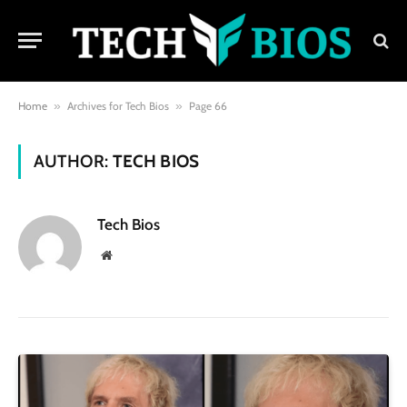
Home
»
Archives for Tech Bios
»
Page 66
AUTHOR:
TECH BIOS
Tech Bios
Website