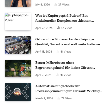
July 8, 2026
29
Views
Was ist Kupferpeptid-Pulver? Ein
funktioneller Komplex aus „kleinem
Molekül + Metall“
April 27, 2026
47
Views
Gebrauchte Motoren kaufen Leipzig –
Qualität, Garantie und weltweite Lieferung
im Fokus
April 13, 2026
61
Views
Bester Mähroboter ohne
Begrenzungskabel für kleine Gärten:
Worauf es bei 200 bis 500 m² wirklich
April 9, 2026
50
Views
ankommt
Automatisierungs-Tools zur
Prozessoptimierung im Einkauf: Wichtige
Funktionen, auf die Sie achten sollten
March 7, 2026
79
Views