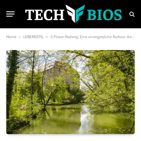
Home
»
LEBENSSTIL
»
5-Flüsse-Radweg: Eine unvergessliche Radtour durch Bayerns schönste Flusslandschaften