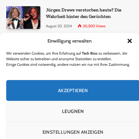
Jürgen Drews verstorben heute? Die
Wahrheit hinter den Gerüchten
August 20, 2024
20,500
Views
Einwilligung verwalten
Ralf Dammasch Traueranzeige:
Richtigstellung und Informationen
Wir verwenden Cookies, um Ihre Erfahrung auf
Tech Bios
zu verbessern, die
June 26, 2024
13,286
Views
Website sicher zu betreiben und anonyme Statistiken zu erstellen.
Einige Cookies sind notwendig, andere nutzen wir nur mit Ihrer Zustimmung.
Horst Lichter verstorben? – Die Wahrheit
hinter den Gerüchten
AKZEPTIEREN
October 5, 2024
9,301
Views
LEUGNEN
© 2024 Tech Bios. Entworfen von Tech Bios.
EINSTELLUNGEN ANZEIGEN
HEIM
ÜBER UNS
KONTAKTIERE UNS