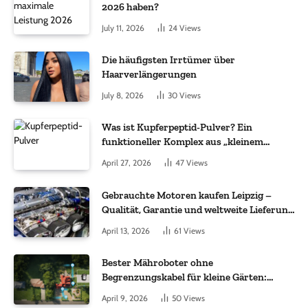
2026 haben?
July 11, 2026
24
Views
Die häufigsten Irrtümer über
Haarverlängerungen
July 8, 2026
30
Views
Was ist Kupferpeptid-Pulver? Ein
funktioneller Komplex aus „kleinem
Molekül + Metall“
April 27, 2026
47
Views
Gebrauchte Motoren kaufen Leipzig –
Qualität, Garantie und weltweite Lieferung
im Fokus
April 13, 2026
61
Views
Bester Mähroboter ohne
Begrenzungskabel für kleine Gärten:
Worauf es bei 200 bis 500 m² wirklich
April 9, 2026
50
Views
ankommt