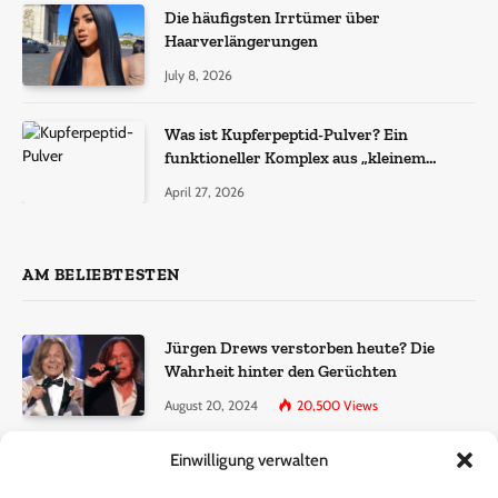
Die häufigsten Irrtümer über
Haarverlängerungen
July 8, 2026
Was ist Kupferpeptid-Pulver? Ein
funktioneller Komplex aus „kleinem
Molekül + Metall“
April 27, 2026
AM BELIEBTESTEN
Jürgen Drews verstorben heute? Die
Wahrheit hinter den Gerüchten
August 20, 2024
20,500
Views
Einwilligung verwalten
Ralf Dammasch Traueranzeige:
Richtigstellung und Informationen