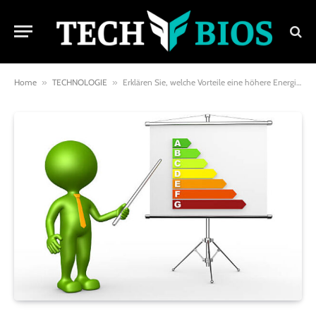
Home
»
TECHNOLOGIE
»
Erklären Sie, welche Vorteile eine höhere Energieeffizienz mit sich bringt: So profitieren Sie davon