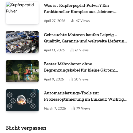
Was ist Kupferpeptid-Pulver? Ein
funktioneller Komplex aus „kleinem
Molekül + Metall“
April 27, 2026
47
Views
Gebrauchte Motoren kaufen Leipzig –
Qualität, Garantie und weltweite Lieferung
im Fokus
April 13, 2026
61
Views
Bester Mähroboter ohne
Begrenzungskabel für kleine Gärten:
Worauf es bei 200 bis 500 m² wirklich
April 9, 2026
50
Views
ankommt
Automatisierungs-Tools zur
Prozessoptimierung im Einkauf: Wichtige
Funktionen, auf die Sie achten sollten
March 7, 2026
79
Views
Nicht verpassen