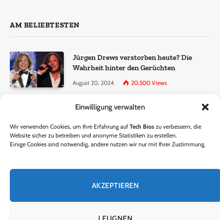
AM BELIEBTESTEN
Jürgen Drews verstorben heute? Die
Wahrheit hinter den Gerüchten
August 20, 2024
20,500
Views
Einwilligung verwalten
Ralf Dammasch Traueranzeige:
Richtigstellung und Informationen
Wir verwenden Cookies, um Ihre Erfahrung auf
Tech Bios
zu verbessern, die
June 26, 2024
13,286
Views
Website sicher zu betreiben und anonyme Statistiken zu erstellen.
Einige Cookies sind notwendig, andere nutzen wir nur mit Ihrer Zustimmung.
Horst Lichter verstorben? – Die Wahrheit
hinter den Gerüchten
AKZEPTIEREN
October 5, 2024
9,301
Views
LEUGNEN