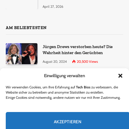
Molekül + Metall“
April 27, 2026
AM BELIEBTESTEN
Jürgen Drews verstorben heute? Die
Wahrheit hinter den Gerüchten
August 20, 2024
20,500
Views
Einwilligung verwalten
Ralf Dammasch Traueranzeige:
Richtigstellung und Informationen
Wir verwenden Cookies, um Ihre Erfahrung auf
Tech Bios
zu verbessern, die
June 26, 2024
13,286
Views
Website sicher zu betreiben und anonyme Statistiken zu erstellen.
Einige Cookies sind notwendig, andere nutzen wir nur mit Ihrer Zustimmung.
Horst Lichter verstorben? – Die Wahrheit
hinter den Gerüchten
AKZEPTIEREN
October 5, 2024
9,301
Views