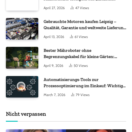
Molekül + Metall“
April 27, 2026
47
Views
Gebrauchte Motoren kaufen Leipzig –
Qualität, Garantie und weltweite Lieferung
im Fokus
April 13, 2026
61
Views
Bester Mähroboter ohne
Begrenzungskabel für kleine Gärten:
Worauf es bei 200 bis 500 m² wirklich
April 9, 2026
50
Views
ankommt
Automatisierungs-Tools zur
Prozessoptimierung im Einkauf: Wichtige
Funktionen, auf die Sie achten sollten
March 7, 2026
79
Views
Nicht verpassen