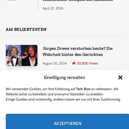
Molekül + Metall“
April 27, 2026
AM BELIEBTESTEN
Jürgen Drews verstorben heute? Die
Wahrheit hinter den Gerüchten
August 20, 2024
20,500
Views
Einwilligung verwalten
Ralf Dammasch Traueranzeige:
Richtigstellung und Informationen
Wir verwenden Cookies, um Ihre Erfahrung auf
Tech Bios
zu verbessern, die
June 26, 2024
13,285
Views
Website sicher zu betreiben und anonyme Statistiken zu erstellen.
Einige Cookies sind notwendig, andere nutzen wir nur mit Ihrer Zustimmung.
Horst Lichter verstorben? – Die Wahrheit
hinter den Gerüchten
AKZEPTIEREN
October 5, 2024
9,301
Views