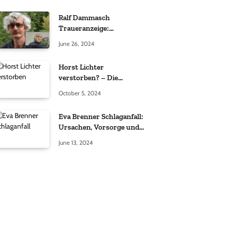
Ralf Dammasch
Traueranzeige:
Richtigstellung und
June 26, 2024
Informationen
Horst Lichter
verstorben? – Die
Wahrheit hinter den
October 5, 2024
Gerüchten
Eva Brenner Schlaganfall:
Ursachen, Vorsorge und
der richtige Umgang
June 13, 2024