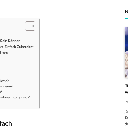
N
 Sein Können
te Einfach Zubereitet
likum
ichte?
J
nfrieren?
W
h?
e abwechslungsreich?
B
J
Ta
fach
d