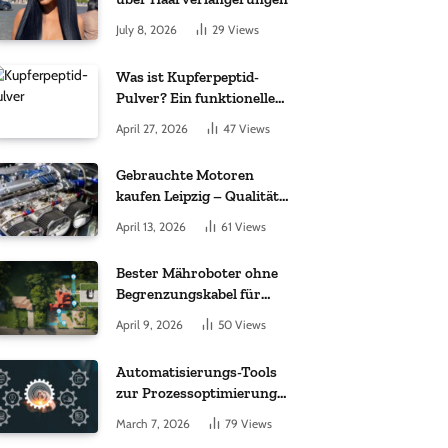
July 8, 2026
29
Views
Was ist Kupferpeptid-
Pulver? Ein funktioneller
Komplex aus „kleinem
April 27, 2026
47
Views
Molekül + Metall“
Gebrauchte Motoren
kaufen Leipzig – Qualität,
Garantie und weltweite
April 13, 2026
61
Views
Lieferung im Fokus
Bester Mähroboter ohne
Begrenzungskabel für
kleine Gärten: Worauf es
April 9, 2026
50
Views
bei 200 bis 500 m²
wirklich ankommt
Automatisierungs-Tools
zur Prozessoptimierung
im Einkauf: Wichtige
March 7, 2026
79
Views
Funktionen, auf die Sie