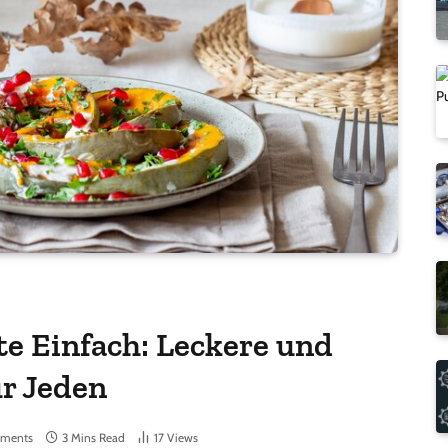
e Einfach: Leckere und
ür Jeden
ments
3 Mins Read
17
Views