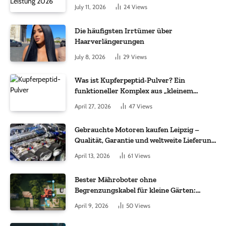
July 11, 2026
24
Views
Die häufigsten Irrtümer über
Haarverlängerungen
July 8, 2026
29
Views
Was ist Kupferpeptid-Pulver? Ein
funktioneller Komplex aus „kleinem
Molekül + Metall“
April 27, 2026
47
Views
Gebrauchte Motoren kaufen Leipzig –
Qualität, Garantie und weltweite Lieferung
im Fokus
April 13, 2026
61
Views
Bester Mähroboter ohne
Begrenzungskabel für kleine Gärten:
Worauf es bei 200 bis 500 m² wirklich
April 9, 2026
50
Views
ankommt