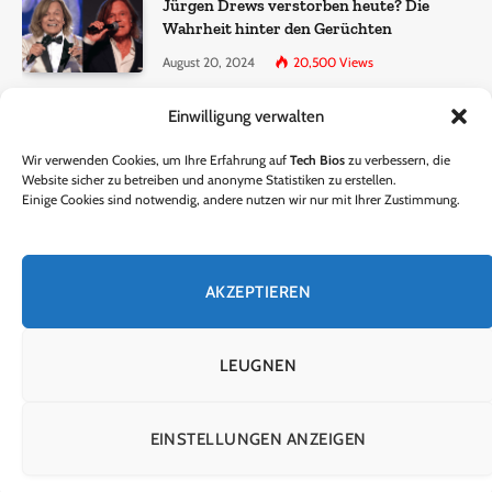
Jürgen Drews verstorben heute? Die
Wahrheit hinter den Gerüchten
August 20, 2024
20,500
Views
Einwilligung verwalten
Ralf Dammasch Traueranzeige:
Richtigstellung und Informationen
Wir verwenden Cookies, um Ihre Erfahrung auf
Tech Bios
zu verbessern, die
June 26, 2024
13,286
Views
Website sicher zu betreiben und anonyme Statistiken zu erstellen.
Einige Cookies sind notwendig, andere nutzen wir nur mit Ihrer Zustimmung.
Horst Lichter verstorben? – Die Wahrheit
hinter den Gerüchten
AKZEPTIEREN
October 5, 2024
9,301
Views
LEUGNEN
© 2024 Tech Bios. Entworfen von Tech Bios.
EINSTELLUNGEN ANZEIGEN
HEIM
ÜBER UNS
KONTAKTIERE UNS
DATENSCHUTZRICHTLINIE