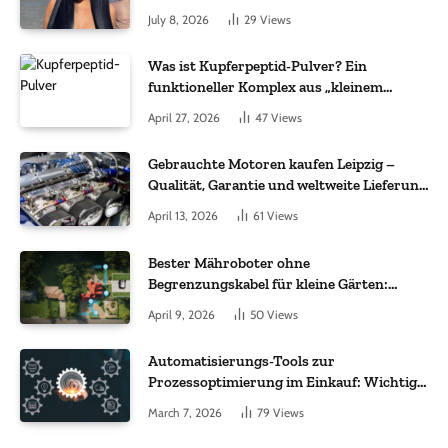
July 8, 2026
29
Views
Was ist Kupferpeptid-Pulver? Ein
funktioneller Komplex aus „kleinem
Molekül + Metall“
April 27, 2026
47
Views
Gebrauchte Motoren kaufen Leipzig –
Qualität, Garantie und weltweite Lieferung
im Fokus
April 13, 2026
61
Views
Bester Mähroboter ohne
Begrenzungskabel für kleine Gärten:
Worauf es bei 200 bis 500 m² wirklich
April 9, 2026
50
Views
ankommt
Automatisierungs-Tools zur
Prozessoptimierung im Einkauf: Wichtige
Funktionen, auf die Sie achten sollten
March 7, 2026
79
Views