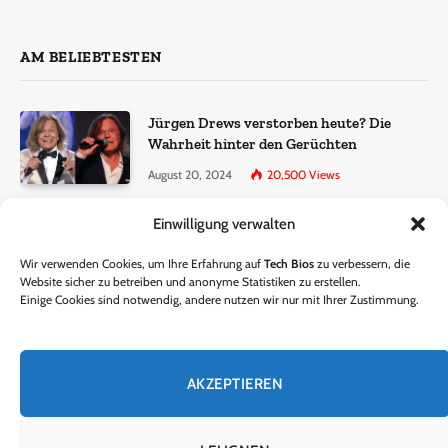
AM BELIEBTESTEN
Jürgen Drews verstorben heute? Die
Wahrheit hinter den Gerüchten
August 20, 2024
20,500
Views
Einwilligung verwalten
Ralf Dammasch Traueranzeige:
Richtigstellung und Informationen
Wir verwenden Cookies, um Ihre Erfahrung auf
Tech Bios
zu verbessern, die
June 26, 2024
13,286
Views
Website sicher zu betreiben und anonyme Statistiken zu erstellen.
Einige Cookies sind notwendig, andere nutzen wir nur mit Ihrer Zustimmung.
Horst Lichter verstorben? – Die Wahrheit
hinter den Gerüchten
AKZEPTIEREN
October 5, 2024
9,301
Views