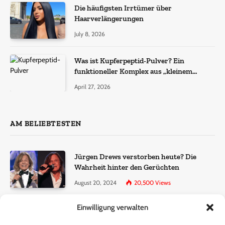
Die häufigsten Irrtümer über
Haarverlängerungen
July 8, 2026
Was ist Kupferpeptid-Pulver? Ein
funktioneller Komplex aus „kleinem
Molekül + Metall“
April 27, 2026
AM BELIEBTESTEN
Jürgen Drews verstorben heute? Die
Wahrheit hinter den Gerüchten
August 20, 2024
20,500
Views
Einwilligung verwalten
Ralf Dammasch Traueranzeige:
Richtigstellung und Informationen