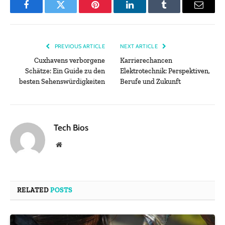
Facebook
Twitter
Pinterest
LinkedIn
Tumblr
Email
PREVIOUS ARTICLE
NEXT ARTICLE
Cuxhavens verborgene
Karrierechancen
Schätze: Ein Guide zu den
Elektrotechnik: Perspektiven,
besten Sehenswürdigkeiten
Berufe und Zukunft
Tech Bios
Website
RELATED
POSTS