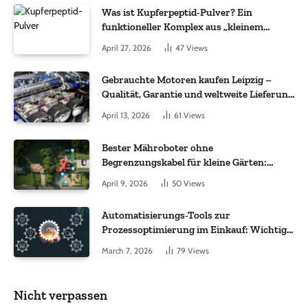
Was ist Kupferpeptid-Pulver? Ein
funktioneller Komplex aus „kleinem
Molekül + Metall“
April 27, 2026
47
Views
Gebrauchte Motoren kaufen Leipzig –
Qualität, Garantie und weltweite Lieferung
im Fokus
April 13, 2026
61
Views
Bester Mähroboter ohne
Begrenzungskabel für kleine Gärten:
Worauf es bei 200 bis 500 m² wirklich
April 9, 2026
50
Views
ankommt
Automatisierungs-Tools zur
Prozessoptimierung im Einkauf: Wichtige
Funktionen, auf die Sie achten sollten
March 7, 2026
79
Views
Nicht verpassen