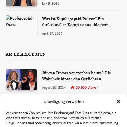
July 8, 2026
Was ist Kupferpeptid-Pulver? Ein
funktioneller Komplex aus „kleinem
Molekül + Metall“
April 27, 2026
AM BELIEBTESTEN
Jürgen Drews verstorben heute? Die
Wahrheit hinter den Gerüchten
August 20, 2024
20,500
Views
Einwilligung verwalten
Ralf Dammasch Traueranzeige:
Richtigstellung und Informationen
Wir verwenden Cookies, um Ihre Erfahrung auf
Tech Bios
zu verbessern, die
June 26, 2024
13,285
Views
Website sicher zu betreiben und anonyme Statistiken zu erstellen.
Einige Cookies sind notwendig, andere nutzen wir nur mit Ihrer Zustimmung.