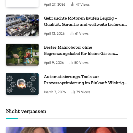
Molekül + Metall“
April 27, 2026
47
Views
Gebrauchte Motoren kaufen Leipzig –
Qualität, Garantie und weltweite Lieferung
im Fokus
April 13, 2026
61
Views
Bester Mähroboter ohne
Begrenzungskabel für kleine Gärten:
Worauf es bei 200 bis 500 m² wirklich
April 9, 2026
50
Views
ankommt
Automatisierungs-Tools zur
Prozessoptimierung im Einkauf: Wichtige
Funktionen, auf die Sie achten sollten
March 7, 2026
79
Views
Nicht verpassen