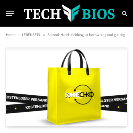
Home
»
LEBENSSTIL
»
Second-Hand-Kleidung ist hochwertig und günstig