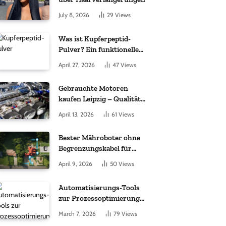
July 8, 2026
29
Views
Was ist Kupferpeptid-
Pulver? Ein funktioneller
Komplex aus „kleinem
April 27, 2026
47
Views
Molekül + Metall“
Gebrauchte Motoren
kaufen Leipzig – Qualität,
Garantie und weltweite
April 13, 2026
61
Views
Lieferung im Fokus
Bester Mähroboter ohne
Begrenzungskabel für
kleine Gärten: Worauf es
April 9, 2026
50
Views
bei 200 bis 500 m²
wirklich ankommt
Automatisierungs-Tools
zur Prozessoptimierung
im Einkauf: Wichtige
March 7, 2026
79
Views
Funktionen, auf die Sie