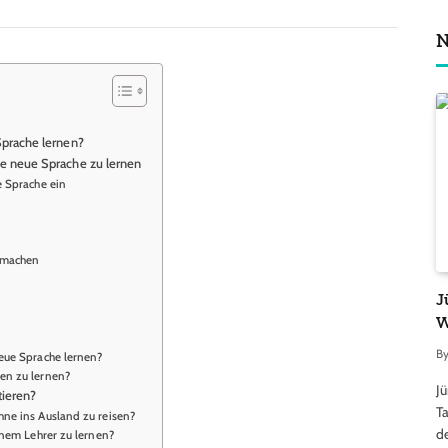
N
Sprache lernen?
e neue Sprache zu lernen
e Sprache ein
t machen
n
J
W
B
neue Sprache lernen?
ten zu lernen?
J
stieren?
Ta
hne ins Ausland zu reisen?
d
einem Lehrer zu lernen?