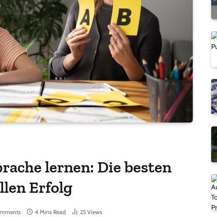
prache lernen: Die besten
len Erfolg
omments
4 Mins Read
25
Views