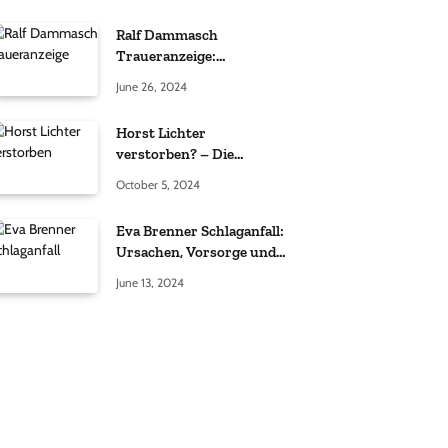
Ralf Dammasch
Traueranzeige:
Richtigstellung und
June 26, 2024
Informationen
Horst Lichter
verstorben? – Die
Wahrheit hinter den
October 5, 2024
Gerüchten
Eva Brenner Schlaganfall:
Ursachen, Vorsorge und
der richtige Umgang
June 13, 2024