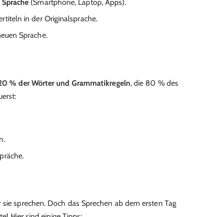
e Sprache
(Smartphone, Laptop, Apps).
rtiteln in der Originalsprache.
neuen Sprache.
 20 % der Wörter und Grammatikregeln
, die 80 % des
erst:
n.
präche.
r sie sprechen. Doch das Sprechen ab dem ersten Tag
te! Hier sind einige Tipps: