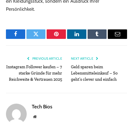
ein Kleidungsstück, sondern ein Ausdruck Ihrer
Persönlichkeit.
Facebook
Twitter
Pinterest
LinkedIn
Tumblr
Email
PREVIOUS ARTICLE
NEXT ARTICLE
Instagram Follower kaufen – 7
Geld sparen beim
starke Gründe für mehr
Lebensmitteleinkauf – So
Reichweite & Vertrauen 2025
geht’s clever und einfach
Tech Bios
Website