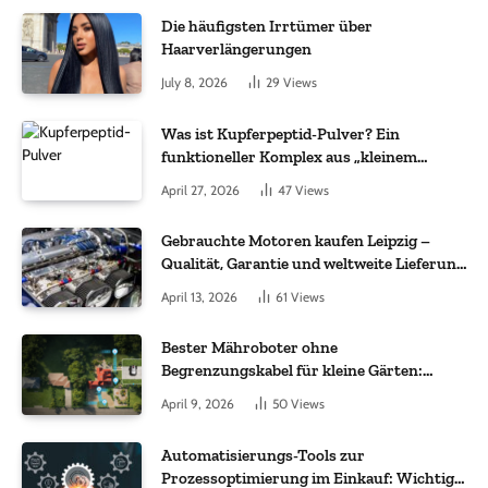
Die häufigsten Irrtümer über
Haarverlängerungen
July 8, 2026
29
Views
Was ist Kupferpeptid-Pulver? Ein
funktioneller Komplex aus „kleinem
Molekül + Metall“
April 27, 2026
47
Views
Gebrauchte Motoren kaufen Leipzig –
Qualität, Garantie und weltweite Lieferung
im Fokus
April 13, 2026
61
Views
Bester Mähroboter ohne
Begrenzungskabel für kleine Gärten:
Worauf es bei 200 bis 500 m² wirklich
April 9, 2026
50
Views
ankommt
Automatisierungs-Tools zur
Prozessoptimierung im Einkauf: Wichtige