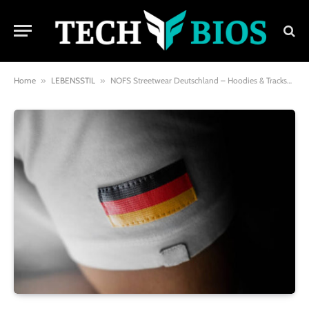
Home
»
LEBENSSTIL
»
NOFS Streetwear Deutschland – Hoodies & Tracksuits für den urbanen Lifestyle