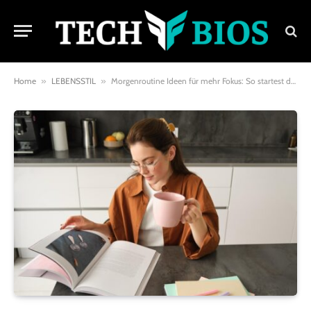
Home
»
LEBENSSTIL
»
Morgenroutine Ideen für mehr Fokus: So startest du konzentriert in den Tag