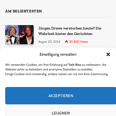
AM BELIEBTESTEN
Jürgen Drews verstorben heute? Die
Wahrheit hinter den Gerüchten
August 20, 2024
20,500
Views
Einwilligung verwalten
Ralf Dammasch Traueranzeige:
Richtigstellung und Informationen
Wir verwenden Cookies, um Ihre Erfahrung auf
Tech Bios
zu verbessern, die
June 26, 2024
13,285
Views
Website sicher zu betreiben und anonyme Statistiken zu erstellen.
Einige Cookies sind notwendig, andere nutzen wir nur mit Ihrer Zustimmung.
Horst Lichter verstorben? – Die Wahrheit
hinter den Gerüchten
AKZEPTIEREN
October 5, 2024
9,301
Views
LEUGNEN