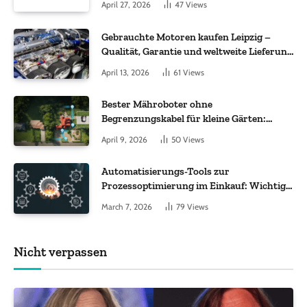
April 27, 2026
47
Views
Gebrauchte Motoren kaufen Leipzig –
Qualität, Garantie und weltweite Lieferung
im Fokus
April 13, 2026
61
Views
Bester Mähroboter ohne
Begrenzungskabel für kleine Gärten:
Worauf es bei 200 bis 500 m² wirklich
April 9, 2026
50
Views
ankommt
Automatisierungs-Tools zur
Prozessoptimierung im Einkauf: Wichtige
Funktionen, auf die Sie achten sollten
March 7, 2026
79
Views
Nicht verpassen