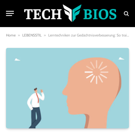
Home
»
LEBENSSTIL
»
Lerntechniken zur Gedächtnisverbesserung: So trainierst du dein Gehirn effektiv