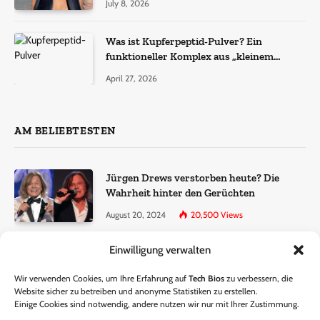
July 8, 2026
Was ist Kupferpeptid-Pulver? Ein
funktioneller Komplex aus „kleinem
Molekül + Metall“
April 27, 2026
AM BELIEBTESTEN
Jürgen Drews verstorben heute? Die
Wahrheit hinter den Gerüchten
August 20, 2024
20,500
Views
Einwilligung verwalten
Ralf Dammasch Traueranzeige:
Richtigstellung und Informationen
Wir verwenden Cookies, um Ihre Erfahrung auf
Tech Bios
zu verbessern, die
June 26, 2024
13,286
Views
Website sicher zu betreiben und anonyme Statistiken zu erstellen.
Einige Cookies sind notwendig, andere nutzen wir nur mit Ihrer Zustimmung.