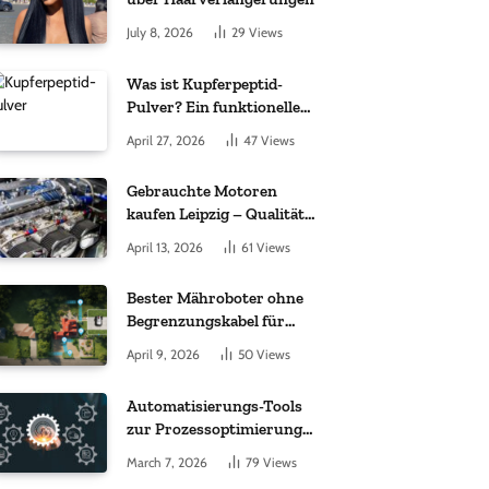
July 8, 2026
29
Views
Was ist Kupferpeptid-
Pulver? Ein funktioneller
Komplex aus „kleinem
April 27, 2026
47
Views
Molekül + Metall“
Gebrauchte Motoren
kaufen Leipzig – Qualität,
Garantie und weltweite
April 13, 2026
61
Views
Lieferung im Fokus
Bester Mähroboter ohne
Begrenzungskabel für
kleine Gärten: Worauf es
April 9, 2026
50
Views
bei 200 bis 500 m²
wirklich ankommt
Automatisierungs-Tools
zur Prozessoptimierung
im Einkauf: Wichtige
March 7, 2026
79
Views
Funktionen, auf die Sie