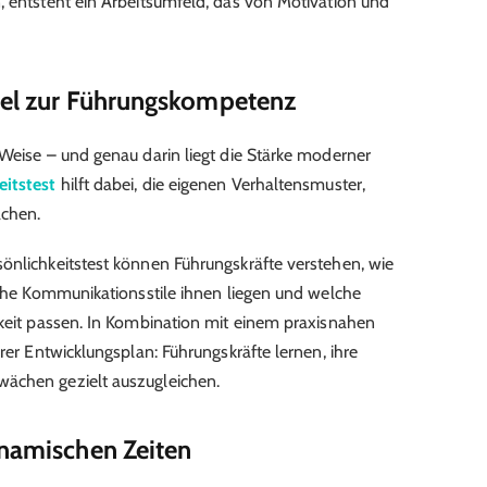
, entsteht ein Arbeitsumfeld, das von Motivation und
ssel zur Führungskompetenz
 Weise – und genau darin liegt die Stärke moderner
eitstest
hilft dabei, die eigenen Verhaltensmuster,
achen.
önlichkeitstest können Führungskräfte verstehen, wie
elche Kommunikationsstile ihnen liegen und welche
hkeit passen. In Kombination mit einem praxisnahen
arer Entwicklungsplan: Führungskräfte lernen, ihre
ächen gezielt auszugleichen.
ynamischen Zeiten