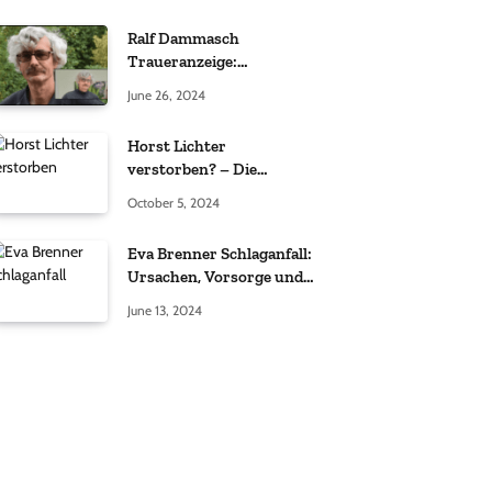
Ralf Dammasch
Traueranzeige:
Richtigstellung und
June 26, 2024
Informationen
Horst Lichter
verstorben? – Die
Wahrheit hinter den
October 5, 2024
Gerüchten
Eva Brenner Schlaganfall:
Ursachen, Vorsorge und
der richtige Umgang
June 13, 2024