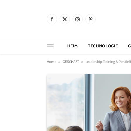
Facebook
X
Instagram
Pinterest
(Twitter)
HEIM
TECHNOLOGIE
G
Home
»
GESCHÄFT
»
Leadership Training & Persönli