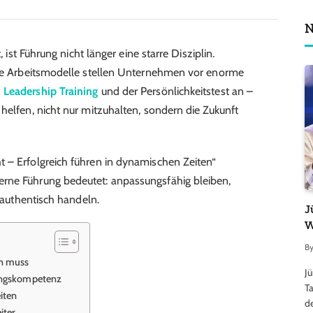
N
, ist Führung nicht länger eine starre Disziplin.
neue Arbeitsmodelle stellen Unternehmen vor enorme
n
Leadership Training
und der Persönlichkeitstest an –
helfen, nicht nur mitzuhalten, sondern die Zukunft
 – Erfolgreich führen in dynamischen Zeiten“
rne Führung bedeutet: anpassungsfähig bleiben,
g authentisch handeln.
J
W
B
n muss
J
rungskompetenz
Ta
iten
d
iter