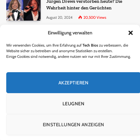
Jürgen Drews verstorben heute? Die
Wahrheit hinter den Gerüchten
August 20, 2024
20,500
Views
Einwilligung verwalten
Ralf Dammasch Traueranzeige:
Richtigstellung und Informationen
Wir verwenden Cookies, um Ihre Erfahrung auf
Tech Bios
zu verbessern, die
June 26, 2024
13,285
Views
Website sicher zu betreiben und anonyme Statistiken zu erstellen.
Einige Cookies sind notwendig, andere nutzen wir nur mit Ihrer Zustimmung.
Horst Lichter verstorben? – Die Wahrheit
hinter den Gerüchten
AKZEPTIEREN
October 5, 2024
9,301
Views
LEUGNEN
© 2024 Tech Bios. Entworfen von Tech Bios.
EINSTELLUNGEN ANZEIGEN
HEIM
ÜBER UNS
KONTAKTIERE UNS
DATENSCHUTZRICHTLINIE