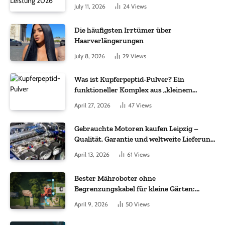
July 11, 2026
24
Views
Die häufigsten Irrtümer über
Haarverlängerungen
July 8, 2026
29
Views
Was ist Kupferpeptid-Pulver? Ein
funktioneller Komplex aus „kleinem
Molekül + Metall“
April 27, 2026
47
Views
Gebrauchte Motoren kaufen Leipzig –
Qualität, Garantie und weltweite Lieferung
im Fokus
April 13, 2026
61
Views
Bester Mähroboter ohne
Begrenzungskabel für kleine Gärten:
Worauf es bei 200 bis 500 m² wirklich
April 9, 2026
50
Views
ankommt