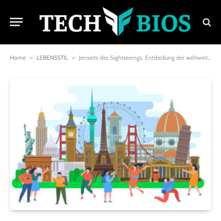
Home
»
LEBENSSTIL
»
Jenseits des Sightseeings: Entdeckung der weltweit bereicherndsten Kulturreisen