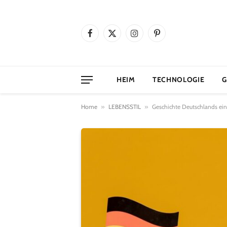
Facebook
X
Instagram
Pinterest
(Twitter)
HEIM
TECHNOLOGIE
G
Home
»
LEBENSSTIL
»
Geschichte Deutschlands einf