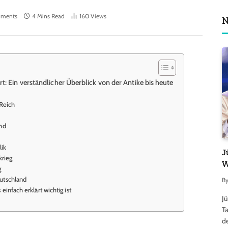
ments
4 Mins Read
160
Views
N
t: Ein verständlicher Überblick von der Antike bis heute
 Reich
nd
lik
J
krieg
W
g
utschland
B
nfach erklärt wichtig ist
J
Ta
d