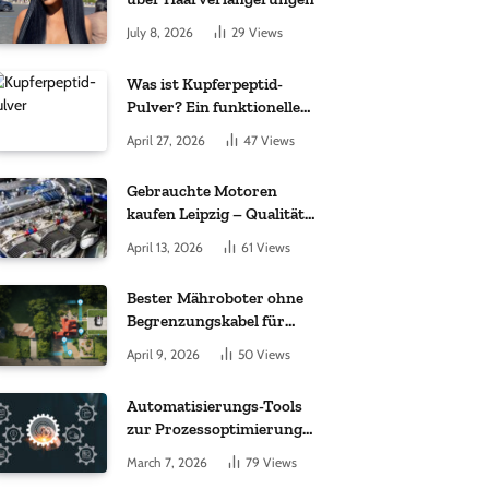
July 8, 2026
29
Views
Was ist Kupferpeptid-
Pulver? Ein funktioneller
Komplex aus „kleinem
April 27, 2026
47
Views
Molekül + Metall“
Gebrauchte Motoren
kaufen Leipzig – Qualität,
Garantie und weltweite
April 13, 2026
61
Views
Lieferung im Fokus
Bester Mähroboter ohne
Begrenzungskabel für
kleine Gärten: Worauf es
April 9, 2026
50
Views
bei 200 bis 500 m²
wirklich ankommt
Automatisierungs-Tools
zur Prozessoptimierung
im Einkauf: Wichtige
March 7, 2026
79
Views
Funktionen, auf die Sie