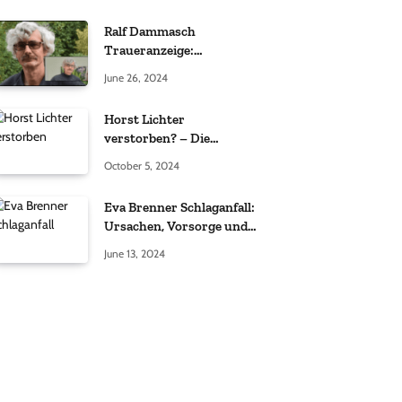
Ralf Dammasch
Traueranzeige:
Richtigstellung und
June 26, 2024
Informationen
Horst Lichter
verstorben? – Die
Wahrheit hinter den
October 5, 2024
Gerüchten
Eva Brenner Schlaganfall:
Ursachen, Vorsorge und
der richtige Umgang
June 13, 2024